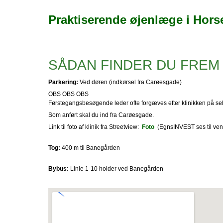
Praktiserende øjenlæge i Hor
SÅDAN FINDER DU FREM
Parkering:
Ved døren (indkørsel fra Carøesgade)
OBS OBS OBS
Førstegangsbesøgende leder ofte forgæves efter klinikken på sel
Som anført skal du ind fra Carøesgade.
Link til foto af klinik fra Streetview:
Foto
(EgnsINVEST ses til vens
Tog:
400 m til Banegården
Bybus:
Linie 1-10 holder ved Banegården