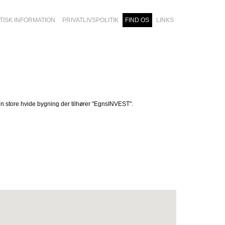
TISK INFORMATION
PRIVATLIVSPOLITIK
FIND OS
LINKS
n store hvide bygning der tilhører "EgnsINVEST".